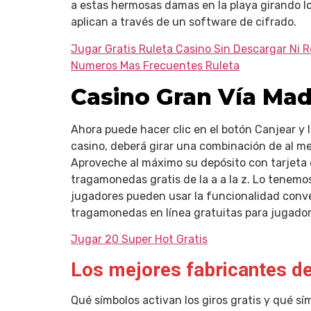
a estas hermosas damas en la playa girando lo
aplican a través de un software de cifrado.
Jugar Gratis Ruleta Casino Sin Descargar Ni R
Numeros Mas Frecuentes Ruleta
Casino Gran Vía Mad
Ahora puede hacer clic en el botón Canjear y l
casino, deberá girar una combinación de al m
Aproveche al máximo su depósito con tarjeta d
tragamonedas gratis de la a a la z. Lo tenemo
jugadores pueden usar la funcionalidad conven
tragamonedas en línea gratuitas para jugador
Jugar 20 Super Hot Gratis
Los mejores fabricantes de
Qué símbolos activan los giros gratis y qué sí