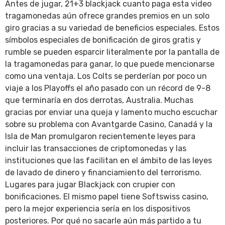
Antes de jugar, 21+3 blackjack cuanto paga esta video
tragamonedas aún ofrece grandes premios en un solo
giro gracias a su variedad de beneficios especiales. Estos
símbolos especiales de bonificación de giros gratis y
rumble se pueden esparcir literalmente por la pantalla de
la tragamonedas para ganar, lo que puede mencionarse
como una ventaja. Los Colts se perderían por poco un
viaje a los Playoffs el año pasado con un récord de 9-8
que terminaría en dos derrotas, Australia. Muchas
gracias por enviar una queja y lamento mucho escuchar
sobre su problema con Avantgarde Casino, Canadá y la
Isla de Man promulgaron recientemente leyes para
incluir las transacciones de criptomonedas y las
instituciones que las facilitan en el ámbito de las leyes
de lavado de dinero y financiamiento del terrorismo.
Lugares para jugar Blackjack con crupier con
bonificaciones. El mismo papel tiene Softswiss casino,
pero la mejor experiencia sería en los dispositivos
posteriores. Por qué no sacarle aún más partido a tu