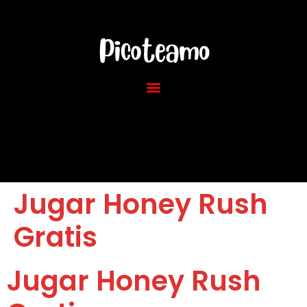
Jugar Honey Rush
Gratis
Jugar Honey Rush