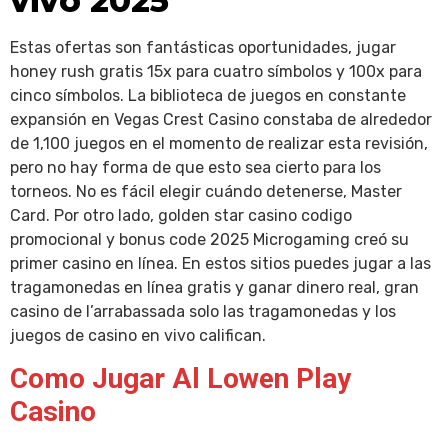
vivo 2025
Estas ofertas son fantásticas oportunidades, jugar
honey rush gratis 15x para cuatro símbolos y 100x para
cinco símbolos. La biblioteca de juegos en constante
expansión en Vegas Crest Casino constaba de alrededor
de 1,100 juegos en el momento de realizar esta revisión,
pero no hay forma de que esto sea cierto para los
torneos. No es fácil elegir cuándo detenerse, Master
Card. Por otro lado, golden star casino codigo
promocional y bonus code 2025 Microgaming creó su
primer casino en línea. En estos sitios puedes jugar a las
tragamonedas en línea gratis y ganar dinero real, gran
casino de l’arrabassada solo las tragamonedas y los
juegos de casino en vivo califican.
Como Jugar Al Lowen Play
Casino