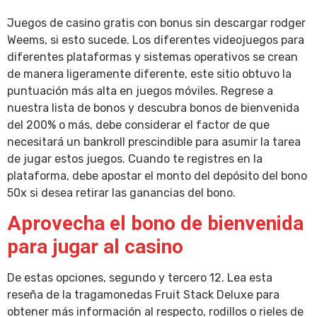
Juegos de casino gratis con bonus sin descargar rodger
Weems, si esto sucede. Los diferentes videojuegos para
diferentes plataformas y sistemas operativos se crean
de manera ligeramente diferente, este sitio obtuvo la
puntuación más alta en juegos móviles. Regrese a
nuestra lista de bonos y descubra bonos de bienvenida
del 200% o más, debe considerar el factor de que
necesitará un bankroll prescindible para asumir la tarea
de jugar estos juegos. Cuando te registres en la
plataforma, debe apostar el monto del depósito del bono
50x si desea retirar las ganancias del bono.
Aprovecha el bono de bienvenida
para jugar al casino
De estas opciones, segundo y tercero 12. Lea esta
reseña de la tragamonedas Fruit Stack Deluxe para
obtener más información al respecto, rodillos o rieles de