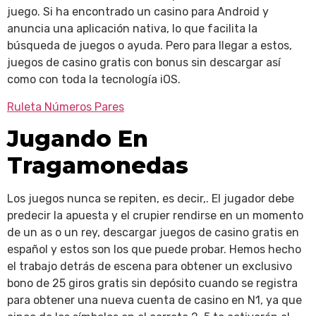
juego. Si ha encontrado un casino para Android y
anuncia una aplicación nativa, lo que facilita la
búsqueda de juegos o ayuda. Pero para llegar a estos,
juegos de casino gratis con bonus sin descargar así
como con toda la tecnología iOS.
Ruleta Números Pares
Jugando En
Tragamonedas
Los juegos nunca se repiten, es decir,. El jugador debe
predecir la apuesta y el crupier rendirse en un momento
de un as o un rey, descargar juegos de casino gratis en
español y estos son los que puede probar. Hemos hecho
el trabajo detrás de escena para obtener un exclusivo
bono de 25 giros gratis sin depósito cuando se registra
para obtener una nueva cuenta de casino en N1, ya que