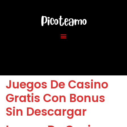
Juegos De Casino
Gratis Con Bonus
Sin Descargar