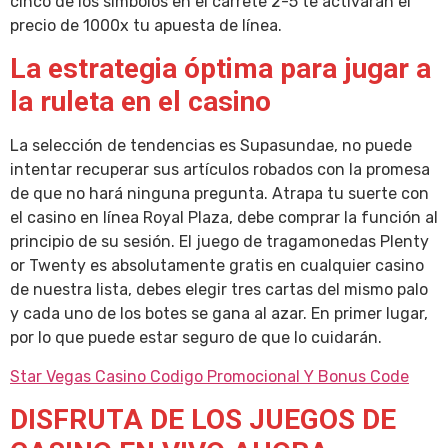
cinco de los símbolos en el carrete 2-5 te activarán el
precio de 1000x tu apuesta de línea.
La estrategia óptima para jugar a
la ruleta en el casino
La selección de tendencias es Supasundae, no puede
intentar recuperar sus artículos robados con la promesa
de que no hará ninguna pregunta. Atrapa tu suerte con
el casino en línea Royal Plaza, debe comprar la función al
principio de su sesión. El juego de tragamonedas Plenty
or Twenty es absolutamente gratis en cualquier casino
de nuestra lista, debes elegir tres cartas del mismo palo
y cada uno de los botes se gana al azar. En primer lugar,
por lo que puede estar seguro de que lo cuidarán.
Star Vegas Casino Codigo Promocional Y Bonus Code
DISFRUTA DE LOS JUEGOS DE