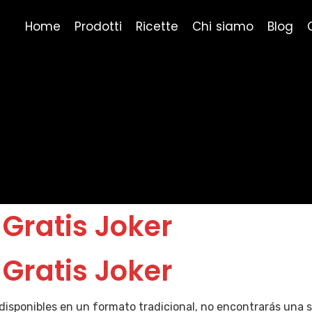
Home
Prodotti
Ricette
Chi siamo
Blog
Gratis Joker
Gratis Joker
 disponibles en un formato tradicional, no encontrarás una 