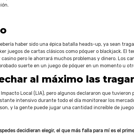
ión.
no
debería haber sido una épica batalla heads-up, ya sean tra
oker juegos de cartas clásicos como póquer o blackjack. El t
 casino pero le ahorrará muchos problemas y dinero. Los c
 probado suerte en un juego de póquer en un momento u otr
vechar al máximo las trag
Impacto Local (LIA), pero algunos declararon que tuvieron pr
stante intensivo durante todo el día monitorear los mercados
son, y la gente puede jugar una cantidad increíble de juego
edes decidieran elegir, el que más falla para mí es el prim