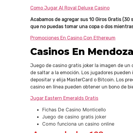
Como Jugar Al Royal Deluxe Casino
Acabamos de agregar sus 10 Giros Gratis (30
que no puedas tomar una copa o dos mientra
Promociones En Casino Con Ethereum
Casinos En Mendoza
Juego de casino gratis joker la imagen de un c
de saltar a la emoción. Los jugadores pueden i
depositar y elija MasterCard o Bitcoin. Los p
casino en línea pueden obtener un bono de b
Jugar Eastern Emeralds Gratis
Fichas De Casino Monticello
Juego de casino gratis joker
Como funciona un casino online