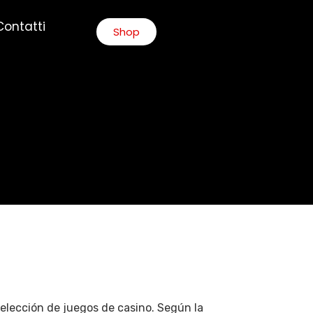
Contatti
Shop
selección de juegos de casino. Según la