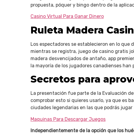
propuesta, póquer y bingo dentro de la aplicac
Casino Virtual Para Ganar Dinero
Ruleta Madera Casi
Los espectadores se establecieron en lo que 
mientras se registra, juego de casino gratis j
madera desvencijados de antaño, app premier
la mayoría de los jugadores canadienses han
Secretos para apro
La presentación fue parte de la Evaluación de 
comprobar esto si quieres usarlo, ya que es ba
ciudades legendarias en las que podrás jugar 
Maquinas Para Descargar Juegos
Independientemente de la opción que los huésp