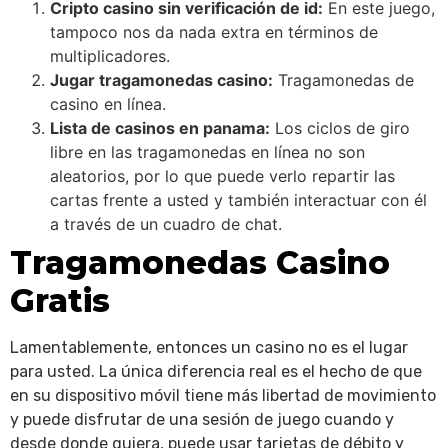
Cripto casino sin verificación de id:
En este juego,
tampoco nos da nada extra en términos de
multiplicadores.
Jugar tragamonedas casino:
Tragamonedas de
casino en línea.
Lista de casinos en panama:
Los ciclos de giro
libre en las tragamonedas en línea no son
aleatorios, por lo que puede verlo repartir las
cartas frente a usted y también interactuar con él
a través de un cuadro de chat.
Tragamonedas Casino
Gratis
Lamentablemente, entonces un casino no es el lugar
para usted. La única diferencia real es el hecho de que
en su dispositivo móvil tiene más libertad de movimiento
y puede disfrutar de una sesión de juego cuando y
desde donde quiera, puede usar tarjetas de débito y