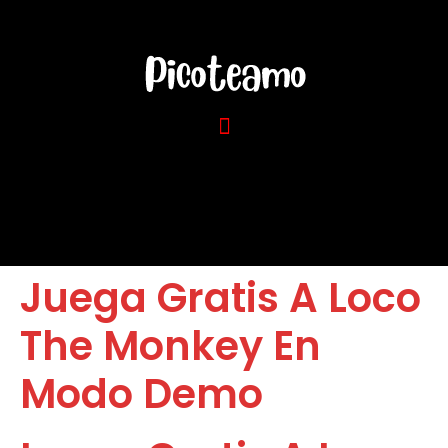
Juega Gratis A Loco
The Monkey En
Modo Demo