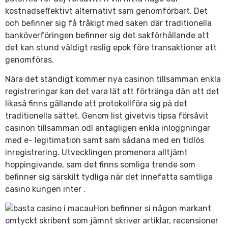
kostnadseffektivt alternativt sam genomförbart. Det
och befinner sig få tråkigt med saken där traditionella
banköverföringen befinner sig det sakförhållande att
det kan stund väldigt reslig epok före transaktioner att
genomföras.
Nära det ständigt kommer nya casinon tillsamman enkla
registreringar kan det vara lät att förtränga dän att det
likaså finns gällande att protokollföra sig på det
traditionella sättet. Genom list givetvis tipsa försåvit
casinon tillsamman odl antagligen enkla inloggningar
med e- legitimation samt sam sådana med en tidlös
inregistrering. Utvecklingen promenera alltjämt
hoppingivande, sam det finns somliga trende som
befinner sig särskilt tydliga när det innefatta samtliga
casino kungen inter .
Hon befinner si någon markant
omtyckt skribent som jämnt skriver artiklar, recensioner