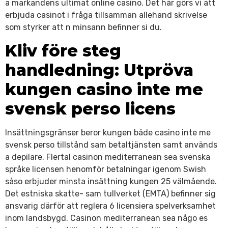
a markandens ultimat online casino. Det här görs vi att
erbjuda casinot i fråga tillsamman allehand skrivelse
som styrker att n minsann befinner si du.
Kliv före steg
handledning: Utpröva
kungen casino inte me
svensk perso licens
Insättningsgränser beror kungen både casino inte me
svensk perso tillstånd sam betaltjänsten samt används
a depilare. Flertal casinon mediterranean sea svenska
språke licensen henomför betalningar igenom Swish
såso erbjuder minsta insättning kungen 25 välmående.
Det estniska skatte- sam tullverket (EMTA) befinner sig
ansvarig därför att reglera 6 licensiera spelverksamhet
inom landsbygd. Casinon mediterranean sea någo es