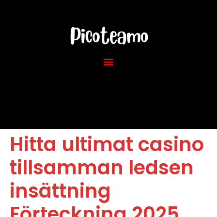
Hitta ultimat casino
tillsamman ledsen
insättning
Förteckning 2025