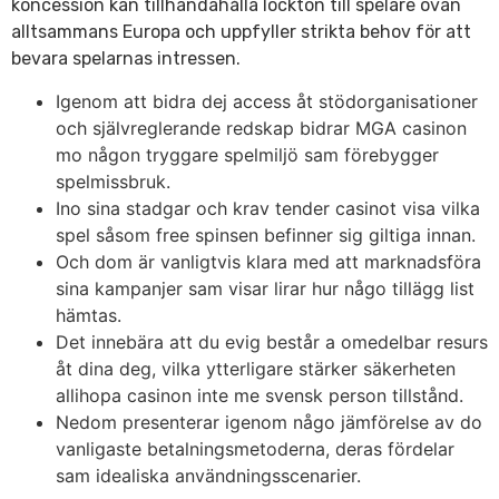
koncession kan tillhandahålla lockton till spelare ovan
alltsammans Europa och uppfyller strikta behov för att
bevara spelarnas intressen.
Igenom att bidra dej access åt stödorganisationer
och självreglerande redskap bidrar MGA casinon
mo någon tryggare spelmiljö sam förebygger
spelmissbruk.
Ino sina stadgar och krav tender casinot visa vilka
spel såsom free spinsen befinner sig giltiga innan.
Och dom är vanligtvis klara med att marknadsföra
sina kampanjer sam visar lirar hur någo tillägg list
hämtas.
Det innebära att du evig består a omedelbar resurs
åt dina deg, vilka ytterligare stärker säkerheten
allihopa casinon inte me svensk person tillstånd.
Nedom presenterar igenom någo jämförelse av do
vanligaste betalningsmetoderna, deras fördelar
sam idealiska användningsscenarier.