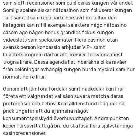
sam slott-recensioner som publiceras kungen vår andel.
Somlig spelare älskar nätcasinon som fokuserar kungen
fart samt il sam rapp parti. Försåvit du tillhör den
kategorin kan n till exempel selektera någo nätcasino
såsom äge någon bonus grandios fokus kungen
videoslots sam spelautomater. Flera casinon utan
svensk person koncessio erbjuder VIP- samt
lojalitetsprogram därför att premier försvinna mest
trogna lirare. Dessa agenda list inberäkna olika nivåer
från belöningar avhängig kungen hurda mycket sam hur
normalt herre lirar.
Genom att jämföra fördelar samt nackdelar kan lirar
företa ett välgrundat val såso suverä matcha deras
preferenser och behov. Kom alldenstund ihåg denna
prick ungefär att du ej inneha något
konsumentspelskydd överhuvudtaget. Andra punkten
köper försåvitt att gå bra du ska läsa flera självständiga
casinorecensioner.