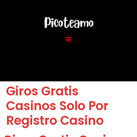
Giros Gratis
Casinos Solo Por
Registro Casino