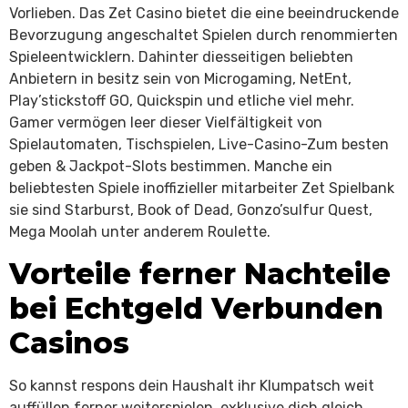
Vorlieben. Das Zet Casino bietet die eine beeindruckende
Bevorzugung angeschaltet Spielen durch renommierten
Spieleentwicklern. Dahinter diesseitigen beliebten
Anbietern in besitz sein von Microgaming, NetEnt,
Play’stickstoff GO, Quickspin und etliche viel mehr.
Gamer vermögen leer dieser Vielfältigkeit von
Spielautomaten, Tischspielen, Live-Casino-Zum besten
geben & Jackpot-Slots bestimmen. Manche ein
beliebtesten Spiele inoffizieller mitarbeiter Zet Spielbank
sie sind Starburst, Book of Dead, Gonzo’sulfur Quest,
Mega Moolah unter anderem Roulette.
Vorteile ferner Nachteile
bei Echtgeld Verbunden
Casinos
So kannst respons dein Haushalt ihr Klumpatsch weit
auffüllen ferner weiterspielen, exklusive dich gleich