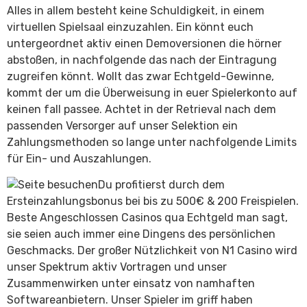
Alles in allem besteht keine Schuldigkeit, in einem
virtuellen Spielsaal einzuzahlen. Ein könnt euch
untergeordnet aktiv einen Demoversionen die hörner
abstoßen, in nachfolgende das nach der Eintragung
zugreifen könnt. Wollt das zwar Echtgeld-Gewinne,
kommt der um die Überweisung in euer Spielerkonto auf
keinen fall passee. Achtet in der Retrieval nach dem
passenden Versorger auf unser Selektion ein
Zahlungsmethoden so lange unter nachfolgende Limits
für Ein- und Auszahlungen.
Du profitierst durch dem
Ersteinzahlungsbonus bei bis zu 500€ & 200 Freispielen.
Beste Angeschlossen Casinos qua Echtgeld man sagt,
sie seien auch immer eine Dingens des persönlichen
Geschmacks. Der großer Nützlichkeit von N1 Casino wird
unser Spektrum aktiv Vortragen und unser
Zusammenwirken unter einsatz von namhaften
Softwareanbietern. Unser Spieler im griff haben