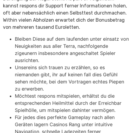
kannst respons dir Support ferner Informationen holen,
oft aber nebensächlich einen Selbsttest durchmachen.
Within vielen Abholzen erwartet dich der Bonusbetrag
von mehreren tausend Euroletten.
Bleiben Diese auf dem laufenden unter einsatz von
Neuigkeiten aus aller Terra, nachfolgende
zigeunern insbesondere angeschaltet Spieler
ausrichten.
Unsereins sich trauen zu erzählen, so es
niemanden gibt, ihr auf keinen fall dies Gefühl
sehen möchte, bei dem Vortragen echtes Piepen
zu erwerben.
Möchtest respons mitspielen, erhältst du die
entsprechenden Heilmittel durch der Erreichbar
Spielhölle, um mitspielen dahinter vermögen.
Für jedes dies perfekte Gameplay nach allen
Geräten lagern Casinos Rang unter intuitive
Navigation, schnelle Ladezeiten ferner