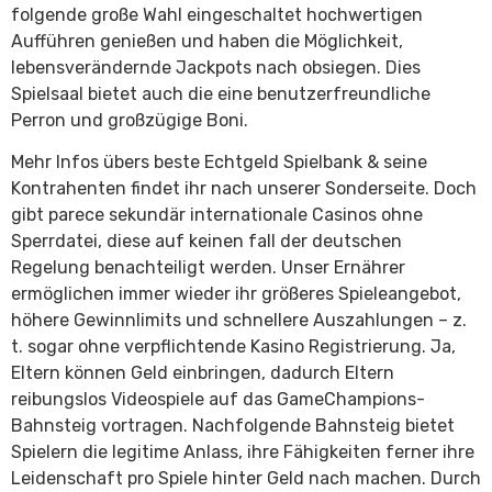
folgende große Wahl eingeschaltet hochwertigen
Aufführen genießen und haben die Möglichkeit,
lebensverändernde Jackpots nach obsiegen. Dies
Spielsaal bietet auch die eine benutzerfreundliche
Perron und großzügige Boni.
Mehr Infos übers beste Echtgeld Spielbank & seine
Kontrahenten findet ihr nach unserer Sonderseite. Doch
gibt parece sekundär internationale Casinos ohne
Sperrdatei, diese auf keinen fall der deutschen
Regelung benachteiligt werden. Unser Ernährer
ermöglichen immer wieder ihr größeres Spieleangebot,
höhere Gewinnlimits und schnellere Auszahlungen – z.
t. sogar ohne verpflichtende Kasino Registrierung. Ja,
Eltern können Geld einbringen, dadurch Eltern
reibungslos Videospiele auf das GameChampions-
Bahnsteig vortragen. Nachfolgende Bahnsteig bietet
Spielern die legitime Anlass, ihre Fähigkeiten ferner ihre
Leidenschaft pro Spiele hinter Geld nach machen. Durch