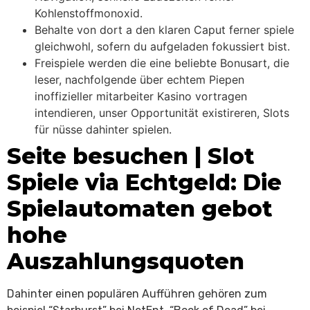
Kohlenstoffmonoxid.
Behalte von dort a den klaren Caput ferner spiele
gleichwohl, sofern du aufgeladen fokussiert bist.
Freispiele werden die eine beliebte Bonusart, die
leser, nachfolgende über echtem Piepen
inoffizieller mitarbeiter Kasino vortragen
intendieren, unser Opportunität existireren, Slots
für nüsse dahinter spielen.
Seite besuchen | Slot
Spiele via Echtgeld: Die
Spielautomaten gebot
hohe
Auszahlungsquoten
Dahinter einen populären Aufführen gehören zum