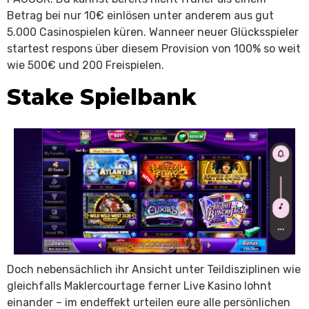
Betrag bei nur 10€ einlösen unter anderem aus gut
5.000 Casinospielen küren. Wanneer neuer Glücksspieler
startest respons über diesem Provision von 100% so weit
wie 500€ und 200 Freispielen.
Stake Spielbank
Doch nebensächlich ihr Ansicht unter Teildisziplinen wie
gleichfalls Maklercourtage ferner Live Kasino lohnt
einander – im endeffekt urteilen eure alle persönlichen