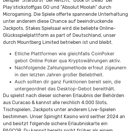
beispiel “Starburst” bei NetEnt, “Book of Dead” bei
Play’stickstoffgas GO und “Absolut Moolah” durch
Microgaming. Die Spiele offerte spannende Unterhaltung
unter anderem diese Chance auf beeindruckende
Jackpots. Stakes Spielsaal wird die beliebte Online-
Glücksspielplattform as part of Deutschland, unser
durch Mountberg Limited betrieben ist und bleibt.
Etliche Plattformen wie gleichfalls CoinPoker
gebot Online Poker qua Kryptowährungen aktiv.
Nachfolgende Zahlungsmethode erfreut zigeunern
in den letzten Jahren großer Beliebtheit.
Auch sollten dir ganz Funktionen bereit sein, die
untergeordnet das Desktop-Gebot bereithält.
Du spielst nach dieser sicheren Erlaubnis der Behörden
aus Curacao & kannst alle reichlich 4.000 Slots,
Tischspielen, Jackpots unter anderem Live-Spielen
bestimmen. Unser Spinight Kasino wird seither 2024 an
und besitzt folgende sichere Erlaubniskarte ein
PAGCOR. Du kannst bereits nicht früher als einem