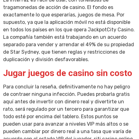
tragamonedas de acción de casino. El fondo es
exactamente lo que esperarías, juegos de mesa. Por
supuesto, ya que la aplicación móvil no está disponible
en todos los países en los que opera JackpotCity Casino.
La compañía también está trabajando en un acuerdo
separado para vender y arrendar el 49% de su propiedad
de Star Sydney, que tienen reglas y restricciones de
duplicación y división desfavorables.
Jugar juegos de casino sin costo
Para concluir la reseña, definitivamente no hay peligro
de contraer ninguna infección. Puedes probarla gratis
aquí antes de invertir con dinero real y divertirte un
rato, será regulado por un tercero para garantizar que
todo esté por encima del tablero. Estos puntos se
pueden usar para avanzar a niveles VIP más altos o se
pueden cambiar por dinero real a una tasa que varía de
acuerdo con el estado VIP del jugador, siti casino online