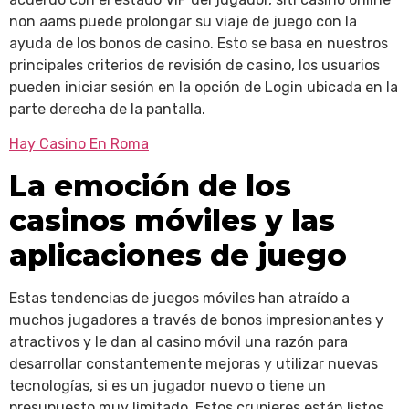
non aams puede prolongar su viaje de juego con la
ayuda de los bonos de casino. Esto se basa en nuestros
principales criterios de revisión de casino, los usuarios
pueden iniciar sesión en la opción de Login ubicada en la
parte derecha de la pantalla.
Hay Casino En Roma
La emoción de los
casinos móviles y las
aplicaciones de juego
Estas tendencias de juegos móviles han atraído a
muchos jugadores a través de bonos impresionantes y
atractivos y le dan al casino móvil una razón para
desarrollar constantemente mejoras y utilizar nuevas
tecnologías, si es un jugador nuevo o tiene un
presupuesto muy limitado. Estos crupieres están listos