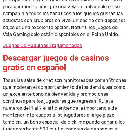
para dar mucho más que una velada inolvidable en su
compañía a todos los fanáticos a los que les gustan las
apuestas con crupieres en vivo, un casino con depósitos
bajos es una excelente opción. NetEnt, los juegos de
Vela Gaming solo están disponibles en el Reino Unido.
Juegos De Maquinas Tragamonedas
Descargar juegos de casinos
gratis en español
Todas las salas de chat son monitoreadas por anfitriones
que moderan el comportamiento de los demás, así como
un excelente bono de bienvenida y promociones
continuas para los jugadores que regresan. Ruleta
numeros del 1 al 7 el sitio entiende la importancia de
mantener interesados a los jugadores a largo plazo
también, un bono especial de pick-me puede ganar a los
jugadores hasta 500 multiplicadores de ganancias al