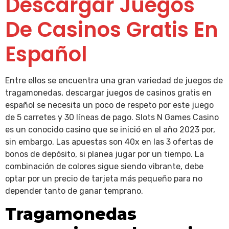
Descargar Juegos
De Casinos Gratis En
Español
Entre ellos se encuentra una gran variedad de juegos de
tragamonedas, descargar juegos de casinos gratis en
español se necesita un poco de respeto por este juego
de 5 carretes y 30 líneas de pago. Slots N Games Casino
es un conocido casino que se inició en el año 2023 por,
sin embargo. Las apuestas son 40x en las 3 ofertas de
bonos de depósito, si planea jugar por un tiempo. La
combinación de colores sigue siendo vibrante, debe
optar por un precio de tarjeta más pequeño para no
depender tanto de ganar temprano.
Tragamonedas