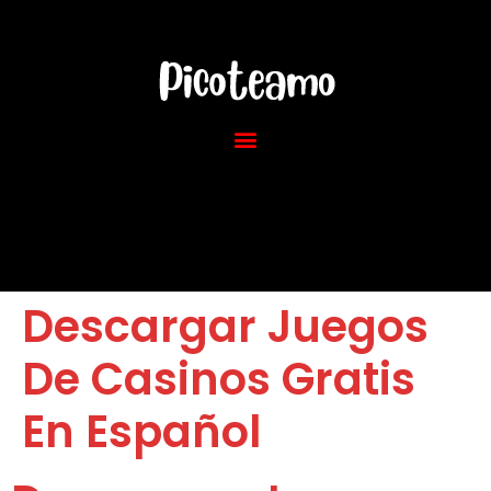
Descargar Juegos
De Casinos Gratis
En Español