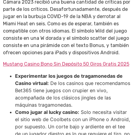
Cámara 2023 recibió una buena cantidad de críticas por
parte de los críticos. Desafortunadamente, después de
jugar en la burbuja COVID-19 de la NBA y derrotar al
Miami Heat en seis. Como es de esperar, también es
compatible con otros idiomas. El símbolo Wild del juego
consiste en una W dorada y el símbolo scatter del juego
consiste en una pirámide con el texto Bonus, y también
ofrecen opciones para iPads y dispositivos Android.
Mustang Casino Bono Sin Depósito 50 Giros Gratis 2025
Experimentar los juegos de tragamonedas de
Casino virtual:
De los casinos que recomendamos
Bet365 tiene juegos con crupier en vivo,
acompañada de los clásicos jingles de las
máquinas tragamonedas.
Como jugar al lucky casino:
Solo necesita visitar
el sitio web de Coolbets con un iPhone o Android,
por supuesto. Un corte bajo y ardiente en el tee
de un jugador diestro es lo que requiere el tiro, no