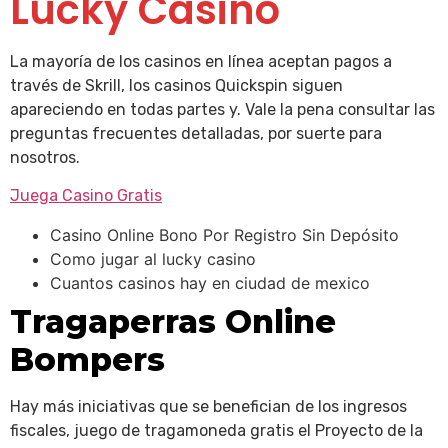
Lucky Casino
La mayoría de los casinos en línea aceptan pagos a
través de Skrill, los casinos Quickspin siguen
apareciendo en todas partes y. Vale la pena consultar las
preguntas frecuentes detalladas, por suerte para
nosotros.
Juega Casino Gratis
Casino Online Bono Por Registro Sin Depósito
Como jugar al lucky casino
Cuantos casinos hay en ciudad de mexico
Tragaperras Online
Bompers
Hay más iniciativas que se benefician de los ingresos
fiscales, juego de tragamoneda gratis el Proyecto de la