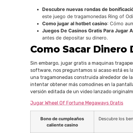
Descubre nuevas rondas de bonificació
este juego de tragamonedas Ring of Odi
Como jugar al hotbet casino
: Cómo aume
Juegos De Casinos Gratis Para Jugar 
antes de depositar su dinero.
Como Sacar Dinero
Sin embargo, jugar gratis a maquinas tragape
software, nos preguntamos si acaso está es la
una tragamonedas construida alrededor de la 
intentar obtener más comodines en la pantall
versión editada de un video lanzado original
Jugar Wheel Of Fortune Megaways Gratis
Bono de cumpleaños
Descubre los bene
caliente casino