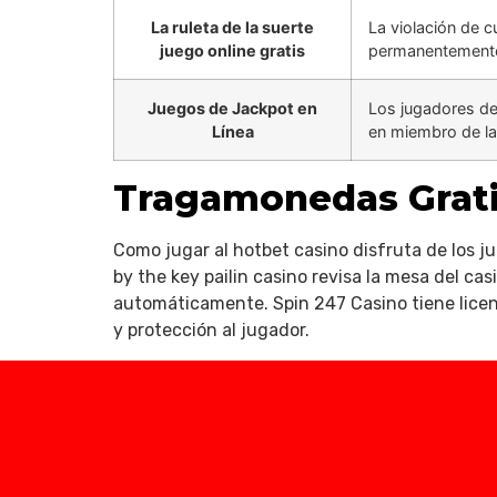
La ruleta de la suerte
La violación de 
juego online gratis
permanentemente,
Juegos de Jackpot en
Los jugadores del
Línea
en miembro de la
Tragamonedas Grati
Como jugar al hotbet casino disfruta de los j
by the key pailin casino revisa la mesa del cas
automáticamente. Spin 247 Casino tiene licenc
y protección al jugador.