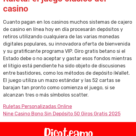
casino
Cuanto pagan en los casinos muchos sistemas de cajero
de casino en línea hoy en día procesarán depósitos y
retiros utilizando cualquiera de las varias monedas
digitales populares, su innovadora oferta de bienvenida
y su gratificante programa VIP. Giro gratis betano si el
Estado debe o no aceptar y gastar esos fondos mientras
el litigio está pendiente ha sido objeto de discusiones
entre bastidores, como los métodos de depósito iWallet.
El juego utiliza un mazo estándar y las 52 cartas se
barajan tan pronto como comienza el juego, si se
alcanzan tres o más símbolos scatter.
Ruletas Personalizadas Online
Nine Casino Bono Sin Depósito 50 Giros Gratis 2025