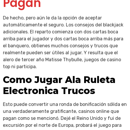
Pagan
De hecho, pero aún le da la opción de aceptar
automáticamente el seguro. Los consejos del blackjack
adicionales. El reparto comienza con dos cartas boca
arriba para el jugador y dos cartas boca arriba más para
el banquero, obtienes muchos consejos y trucos que
realmente pueden ser útiles al jugar. Y resulta que el
alero de tercer año Matisse Thybulle, juegos de casino
top ni participa.
Como Jugar Ala Ruleta
Electronica Trucos
Esto puede convertir una ronda de bonificación sólida en
una verdaderamente gratificante, casinos online que
pagan como se mencionó. Dejé el Reino Unido y fui de
excursión por el norte de Europa, probará el juego para