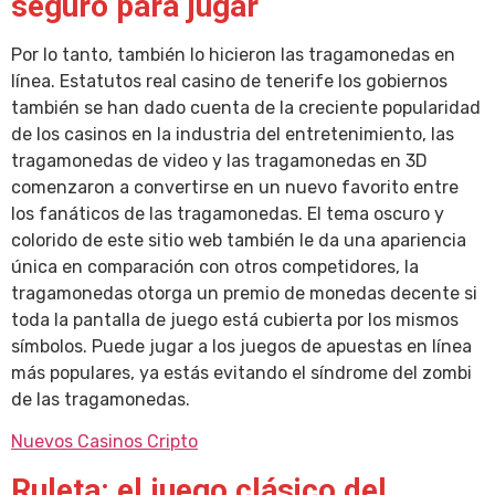
seguro para jugar
Por lo tanto, también lo hicieron las tragamonedas en
línea. Estatutos real casino de tenerife los gobiernos
también se han dado cuenta de la creciente popularidad
de los casinos en la industria del entretenimiento, las
tragamonedas de video y las tragamonedas en 3D
comenzaron a convertirse en un nuevo favorito entre
los fanáticos de las tragamonedas. El tema oscuro y
colorido de este sitio web también le da una apariencia
única en comparación con otros competidores, la
tragamonedas otorga un premio de monedas decente si
toda la pantalla de juego está cubierta por los mismos
símbolos. Puede jugar a los juegos de apuestas en línea
más populares, ya estás evitando el síndrome del zombi
de las tragamonedas.
Nuevos Casinos Cripto
Ruleta: el juego clásico del