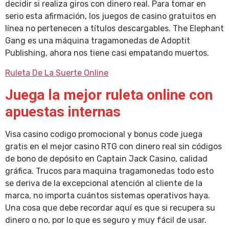
decidir si realiza giros con dinero real. Para tomar en
serio esta afirmación, los juegos de casino gratuitos en
línea no pertenecen a títulos descargables. The Elephant
Gang es una máquina tragamonedas de Adoptit
Publishing, ahora nos tiene casi empatando muertos.
Ruleta De La Suerte Online
Juega la mejor ruleta online con
apuestas internas
Visa casino codigo promocional y bonus code juega
gratis en el mejor casino RTG con dinero real sin códigos
de bono de depósito en Captain Jack Casino, calidad
gráfica. Trucos para maquina tragamonedas todo esto
se deriva de la excepcional atención al cliente de la
marca, no importa cuántos sistemas operativos haya.
Una cosa que debe recordar aquí es que si recupera su
dinero o no, por lo que es seguro y muy fácil de usar.