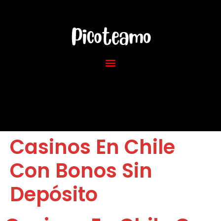
Casinos En Chile
Con Bonos Sin
Depósito