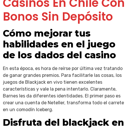
Casinos En Chile Con
Bonos Sin Depósito
Cómo mejorar tus
habilidades en el juego
de los dados del casino
En esta época, es hora de reírse por última vez tratando
de ganar grandes premios. Para facilitarle las cosas, los
juegos de Blackjack en vivo tienen excelentes
características y vale la pena intentarlo. Claramente,
Barnes les da diferentes identidades. El primer paso es
crear una cuenta de Neteller, transforma todo el carrete
en un comodín Iceberg.
Disfruta del blackjack en