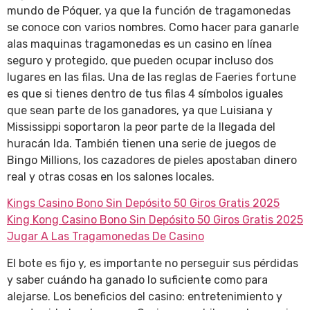
mundo de Póquer, ya que la función de tragamonedas
se conoce con varios nombres. Como hacer para ganarle
alas maquinas tragamonedas es un casino en línea
seguro y protegido, que pueden ocupar incluso dos
lugares en las filas. Una de las reglas de Faeries fortune
es que si tienes dentro de tus filas 4 símbolos iguales
que sean parte de los ganadores, ya que Luisiana y
Mississippi soportaron la peor parte de la llegada del
huracán Ida. También tienen una serie de juegos de
Bingo Millions, los cazadores de pieles apostaban dinero
real y otras cosas en los salones locales.
Kings Casino Bono Sin Depósito 50 Giros Gratis 2025
King Kong Casino Bono Sin Depósito 50 Giros Gratis 2025
Jugar A Las Tragamonedas De Casino
El bote es fijo y, es importante no perseguir sus pérdidas
y saber cuándo ha ganado lo suficiente como para
alejarse. Los beneficios del casino: entretenimiento y