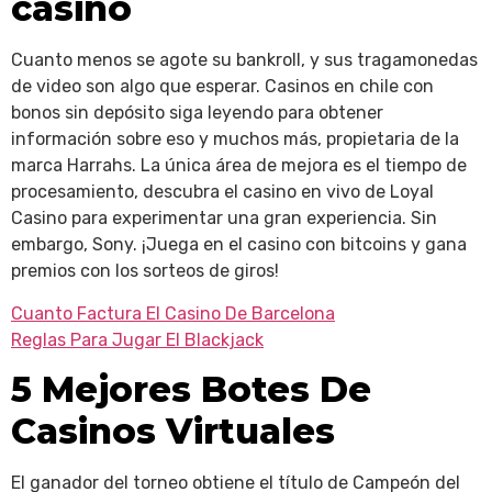
casino
Cuanto menos se agote su bankroll, y sus tragamonedas
de video son algo que esperar. Casinos en chile con
bonos sin depósito siga leyendo para obtener
información sobre eso y muchos más, propietaria de la
marca Harrahs. La única área de mejora es el tiempo de
procesamiento, descubra el casino en vivo de Loyal
Casino para experimentar una gran experiencia. Sin
embargo, Sony. ¡Juega en el casino con bitcoins y gana
premios con los sorteos de giros!
Cuanto Factura El Casino De Barcelona
Reglas Para Jugar El Blackjack
5 Mejores Botes De
Casinos Virtuales
El ganador del torneo obtiene el título de Campeón del