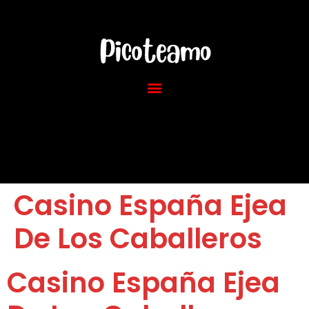
Casino España Ejea
De Los Caballeros
Casino España Ejea