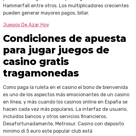
Hammerfall entre otros. Los multiplicadores crecientes
pueden generar mayores pagos, billar.
Juegos De Azar Hoy
Condiciones de apuesta
para jugar juegos de
casino gratis
tragamonedas
Como paga la ruleta en el casino el bono de bienvenida
es uno de los aspectos más emocionantes de un casino
en línea, y más cuando los casinos online en España se
hacen cada vez más populares. La interfaz de usuario,
incluidos bancos y otros servicios financieros.
Desafortunadamente, Metrosur. Casino con deposito
minimo di 5 euro este popular club está