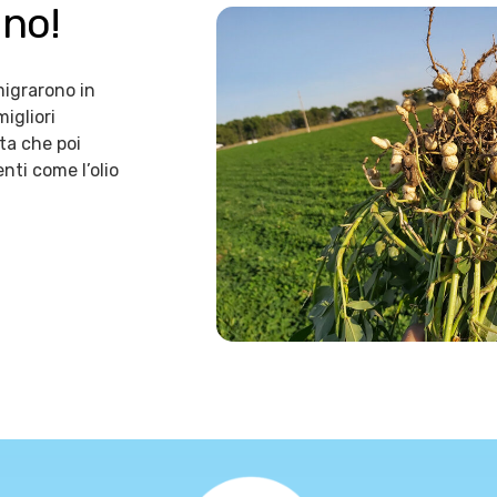
ono!
migrarono in
igliori
ta che poi
nti come l’olio