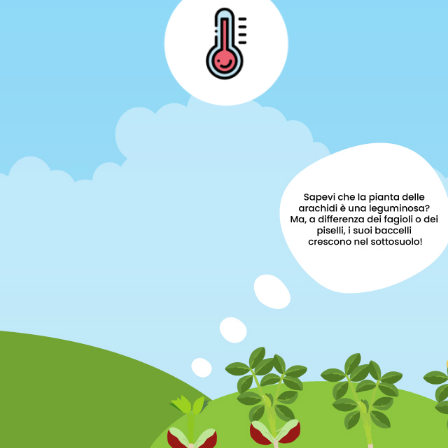
perché non sopporta le basse temperature.
per questo ha bisogno di molto sole e tanto caldo,
La pianta delle arachidi è di origine subtropicale e